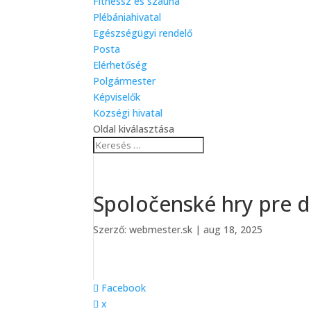
Fitnessz és szauna
Plébániahivatal
Egészségügyi rendelő
Posta
Elérhetőség
Polgármester
Képviselők
Községi hivatal
Oldal kiválasztása
Spoločenské hry pre de
Szerző:
webmester.sk
|
aug 18, 2025
Facebook
x