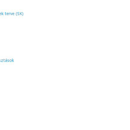
k terve (SK)
sztások