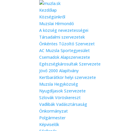
Kezdőlap
Községünkről
Muzslai Hírmondó
A község nevezetességei
Társadalmi szervezetek
Önkéntes Tűzoltó Szervezet
AC Muzsla Sportegyesület
Csemadok Alapszervezete
Egészségkárosultak Szervezete
Jövő 2000 Alapítvány
Kertbarátkör helyi szervezete
Muzsla Hegyközség
Nyugdíjasok Szervezete
Szlovák Vöröskereszt
Vadlibák Vadásztársaság
Önkormányzat
Polgármester
Képviselők