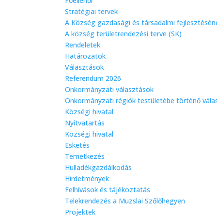
Főellenőr
Stratégiai tervek
A Község gazdasági és társadalmi fejlesztéséne
A község területrendezési terve (SK)
Rendeletek
Határozatok
Választások
Referendum 2026
Önkormányzati választások
Önkormányzati régiók testületébe történő vála
Községi hivatal
Nyitvatartás
Községi hivatal
Esketés
Temetkezés
Hulladékgazdálkodás
Hirdetmények
Felhívások és tájékoztatás
Telekrendezés a Muzslai Szőlőhegyen
Projektek