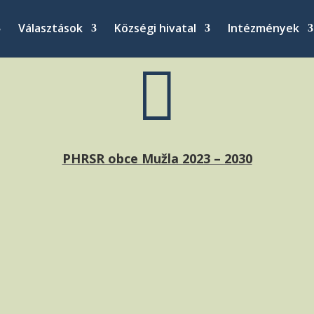
Választások
Községi hivatal
Intézmények

PHRSR obce Mužla 2023 – 2030